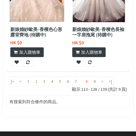
新娘婚紗歐美-香檳色心形
新娘婚紗歐美-香檳色長袖
露背齊地 (待購中)
一字肩拖尾 (待購中)
HK $0
HK $0
加入購物車
加入購物車
|<
<
1
2
3
4
5
6
7
8
9
>
>|
顯示 113 - 128 / 139 (共計 9 頁)
有搜索到符合條件的商品。