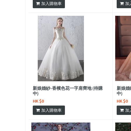
加入購物車
加
新娘婚紗-香檳色花一字肩齊地 (待購
新娘婚
中)
中)
HK $0
HK $0
加入購物車
加