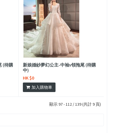
 (待購
新娘婚紗夢幻公主-中袖v領拖尾 (待購
中)
HK $0
加入購物車
顯示 97 - 112 / 139 (共計 9 頁)