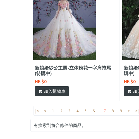
新娘婚紗公主風-立体粉花一字肩拖尾
新娘婚
(待購中)
購中)
HK $0
HK $0
加入購物車
加
|<
<
1
2
3
4
5
6
7
8
9
>
>|
有搜索到符合條件的商品。