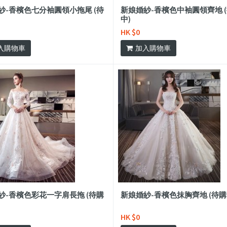
紗-香檳色七分袖圓領小拖尾 (待
新娘婚紗-香檳色中袖圓領齊地 
中)
HK $0
入購物車
加入購物車
紗-香檳色彩花一字肩長拖 (待購
新娘婚紗-香檳色抹胸齊地 (待購
HK $0