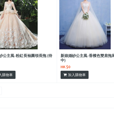
紗公主風-粉紅長袖圓領長拖 (待
新娘婚紗公主風-香檳色雙肩拖尾
中)
HK $0
入購物車
加入購物車