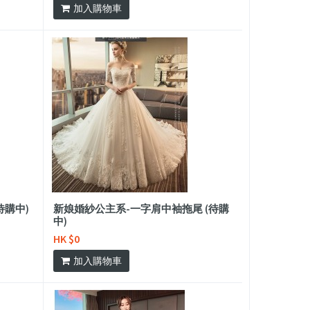
加入購物車
待購中)
新娘婚紗公主系-一字肩中袖拖尾 (待購
中)
HK $0
加入購物車