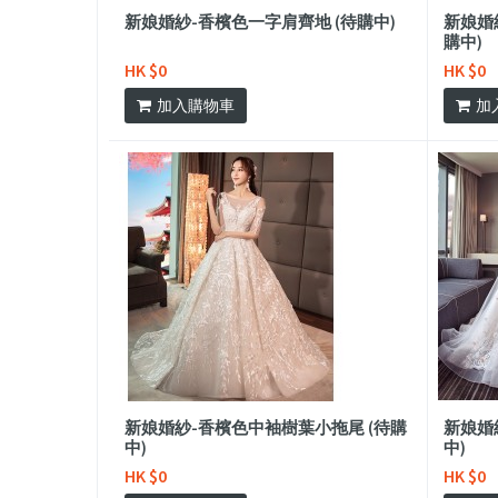
新娘婚紗-香檳色一字肩齊地 (待購中)
新娘婚
購中)
HK $0
HK $0
加入購物車
加
新娘婚紗-香檳色中袖樹葉小拖尾 (待購
新娘婚
中)
中)
HK $0
HK $0