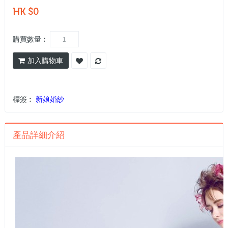
HK $0
購買數量︰
加入購物車
標簽︰
新娘婚紗
產品詳細介紹