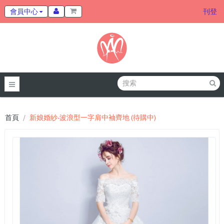
會員中心
刊登
首頁
新娘婚紗-波浪型一字肩中袖齊地 (待購中)