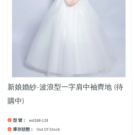
新娘婚紗-波浪型一字肩中袖齊地 (待
購中)
型 號︰
wd268-128
庫存狀態︰
Out Of Stock