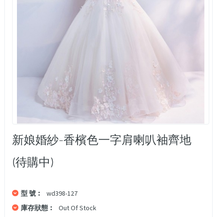
新娘婚紗-香檳色一字肩喇叭袖齊地
(待購中)
型 號︰
wd398-127
庫存狀態︰
Out Of Stock