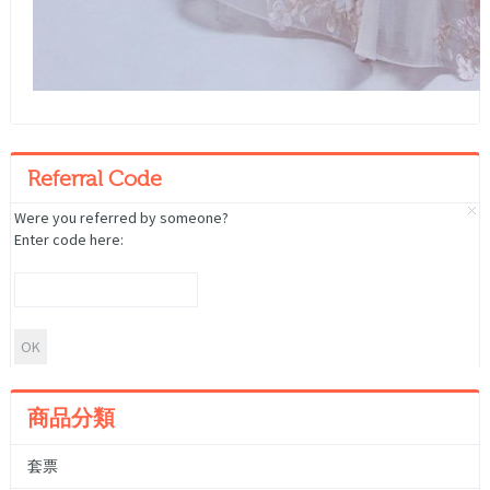
Referral Code
Were you referred by someone?
Enter code here:
商品分類
套票