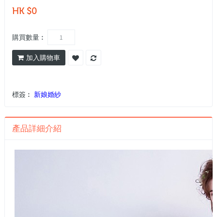
HK $0
購買數量︰
加入購物車
標簽︰
新娘婚紗
產品詳細介紹