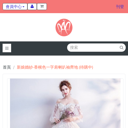
會員中心
刊登
首頁
新娘婚紗-香檳色一字肩喇叭袖齊地 (待購中)