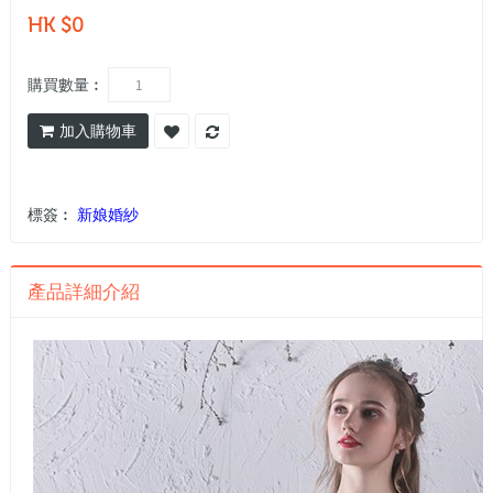
HK $0
購買數量︰
加入購物車
標簽︰
新娘婚紗
產品詳細介紹