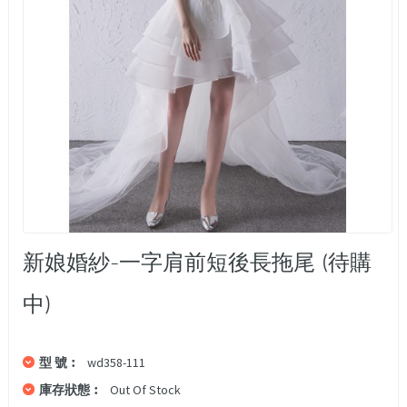
新娘婚紗-一字肩前短後長拖尾 (待購
中)
型 號︰
wd358-111
庫存狀態︰
Out Of Stock