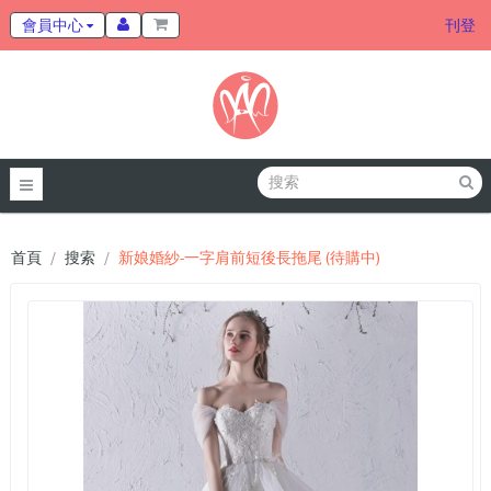
會員中心
刊登
首頁
搜索
新娘婚紗-一字肩前短後長拖尾 (待購中)