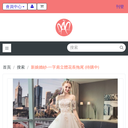
會員中心
刊登
首頁
搜索
新娘婚紗-一字肩立體花長拖尾 (待購中)