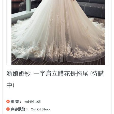
新娘婚紗-一字肩立體花長拖尾 (待購
中)
型 號︰
wd499-105
庫存狀態︰
Out Of Stock