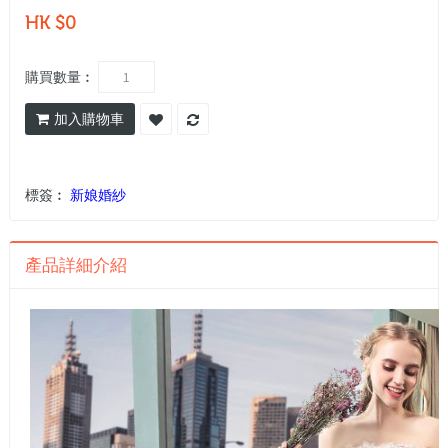
HK $0
購買數量︰
加入購物車
標簽︰
新娘婚紗
產品詳細介紹