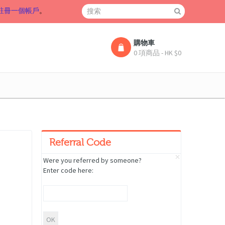
註冊一個帳戶
。
購物車
0 項商品 - HK $0
Referral Code
Were you referred by someone?
Enter code here: