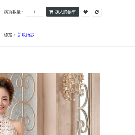
購買數量︰
加入購物車
標簽︰
新娘婚紗