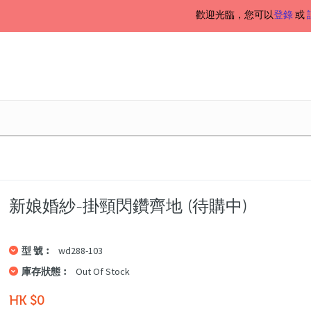
歡迎光臨，您可以
登錄
或
新娘婚紗-掛頸閃鑽齊地 (待購中)
型 號︰
wd288-103
庫存狀態︰
Out Of Stock
HK $0