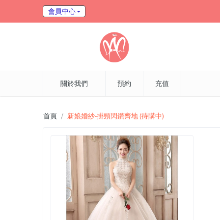
會員中心
關於我們
預約
充值
首頁
新娘婚紗-掛頸閃鑽齊地 (待購中)