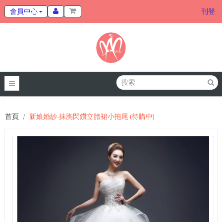
會員中心
刊登
首頁
新娘婚紗-抹胸閃鑽立體裙小拖尾 (待購中)