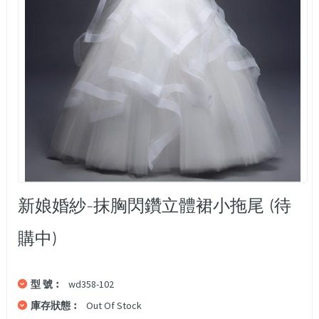
新娘婚紗-抹胸閃鑽立體裙小拖尾 (待
購中)
型 號︰
wd358-102
庫存狀態︰
Out Of Stock