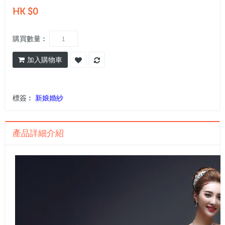
HK $0
購買數量︰
加入購物車
標簽︰
新娘婚紗
產品詳細介紹