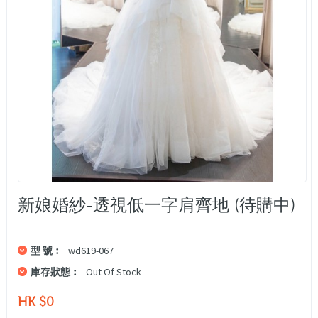
新娘婚紗-透視低一字肩齊地 (待購中)
型 號︰
wd619-067
庫存狀態︰
Out Of Stock
HK $0