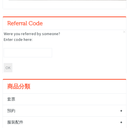
Referral Code
Were you referred by someone?
Enter code here:
商品分類
套票
預約
服裝配件