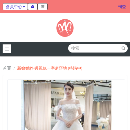
會員中心
刊登
首頁
新娘婚紗-透視低一字肩齊地 (待購中)