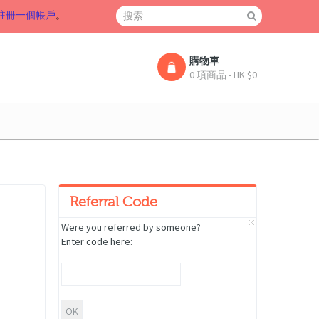
註冊一個帳戶
。
購物車
0 項商品 - HK $0
Referral Code
Were you referred by someone?
Enter code here: