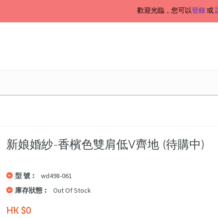
歡迎光臨，您可以
登錄
或
新娘婚紗-香檳色雙肩低V齊地 (待購中)
型 號︰
wd498-061
庫存狀態︰
Out Of Stock
HK $0