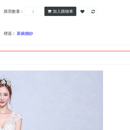
購買數量︰
加入購物車
標簽︰
新娘婚紗