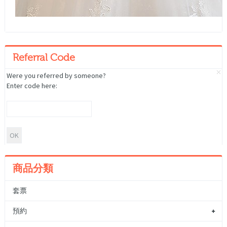
Referral Code
Were you referred by someone?
Enter code here:
商品分類
套票
預約