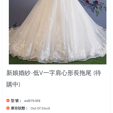
新娘婚紗-低V一字肩心形長拖尾 (待
購中)
型 號︰
wd879-058
庫存狀態︰
Out Of Stock