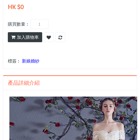
HK $0
購買數量︰
加入購物車
標簽︰
新娘婚紗
產品詳細介紹