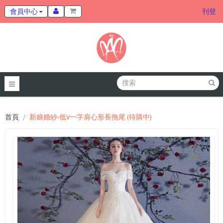
會員中心
刊登
首頁
新娘婚紗-低V一字肩心形長拖尾 (待購中)