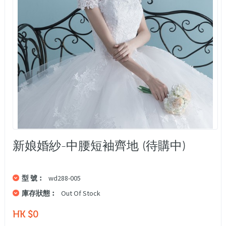
新娘婚紗-中腰短袖齊地 (待購中)
型 號︰
wd288-005
庫存狀態︰
Out Of Stock
HK $0