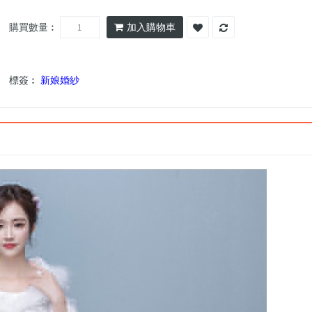
購買數量︰
加入購物車
標簽︰
新娘婚紗