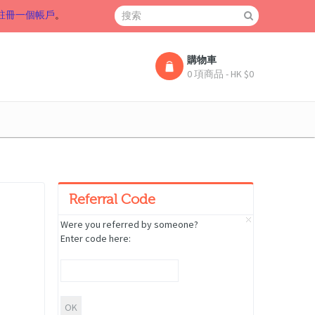
註冊一個帳戶
。
購物車
0 項商品 - HK $0
Referral Code
Were you referred by someone?
Enter code here: