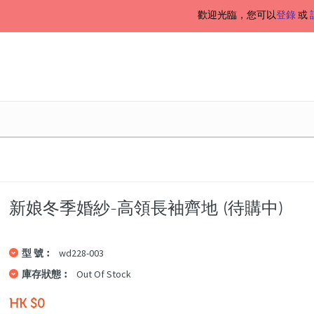
歡迎光臨，您可以
登錄
或
新娘冬季婚紗-高領長袖齊地 (待購中)
型 號︰
wd228-003
庫存狀態︰
Out Of Stock
HK $0