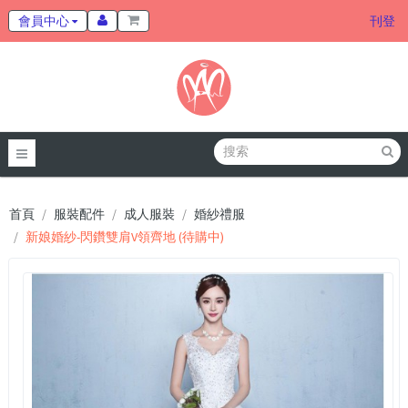
會員中心
刊登
首頁
服裝配件
成人服裝
婚紗禮服
新娘婚紗-閃鑽雙肩V領齊地 (待購中)