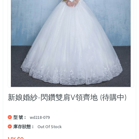
新娘婚紗-閃鑽雙肩v領齊地 (待購中)
型 號︰
wd218-079
庫存狀態︰
Out Of Stock