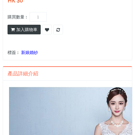
HK $0
購買數量︰
加入購物車
標簽︰
新娘婚紗
產品詳細介紹