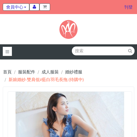
會員中心
刊登
首頁
服裝配件
成人服裝
婚紗禮服
新娘婚紗-雙肩低V藍白羽毛長拖 (待購中)