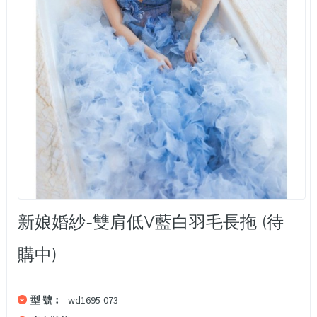
新娘婚紗-雙肩低V藍白羽毛長拖 (待
購中)
型 號︰
wd1695-073