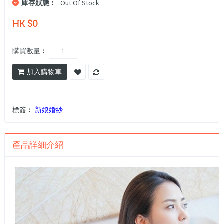
庫存狀態︰
Out Of Stock
HK $0
購買數量︰
加入購物車
標簽︰
新娘婚紗
產品詳細介紹