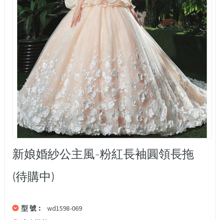
新娘婚紗公主風-粉紅長袖圓領長拖
(待購中)
型 號︰
wd1598-069