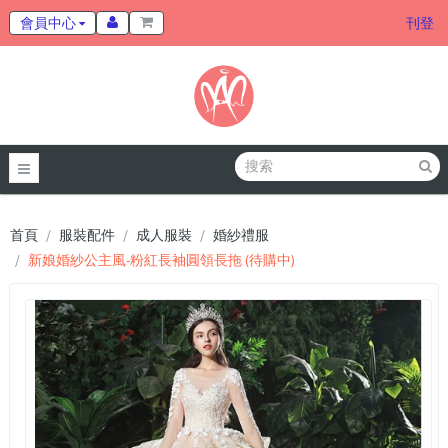
會員中心
刊登
首頁
服裝配件
成人服裝
婚紗禮服
新娘婚紗公主風-粉紅長袖圓領長拖 (待購中)