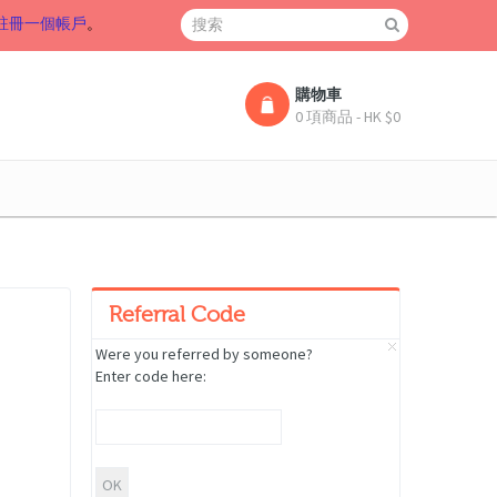
註冊一個帳戶
。
購物車
0 項商品 - HK $0
Referral Code
Were you referred by someone?
Enter code here: