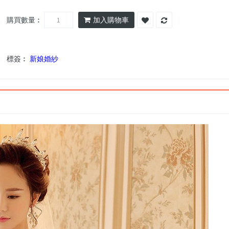
購買數量︰
加入購物車
標簽︰
新娘婚紗