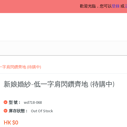
歡迎光臨，您可以
登錄
或
一字肩閃鑽齊地 (待購中)
新娘婚紗-低一字肩閃鑽齊地 (待購中)
型 號︰
wd718-068
庫存狀態︰
Out Of Stock
HK $0