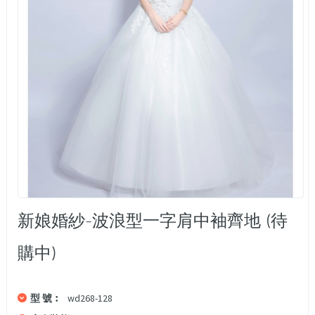
新娘婚紗-波浪型一字肩中袖齊地 (待
購中)
型 號︰
wd268-128