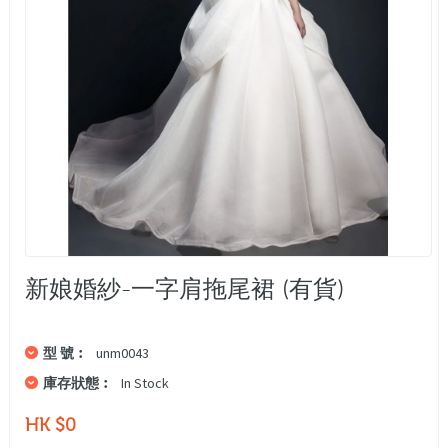
新娘婚紗-一字肩拖尾裙 (有貨)
型 號︰
unm0043
庫存狀態︰
In Stock
HK $0