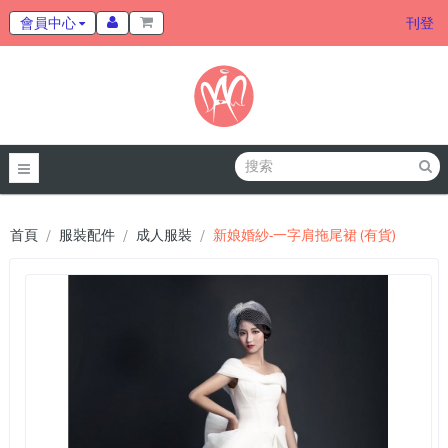
會員中心
刊登
首頁
服裝配件
成人服裝
新娘婚紗-一字肩拖尾裙 (有貨)