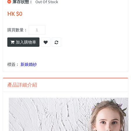
庫存狀態︰
Out Of Stock
HK $0
購買數量︰
加入購物車
標簽︰
新娘婚紗
產品詳細介紹