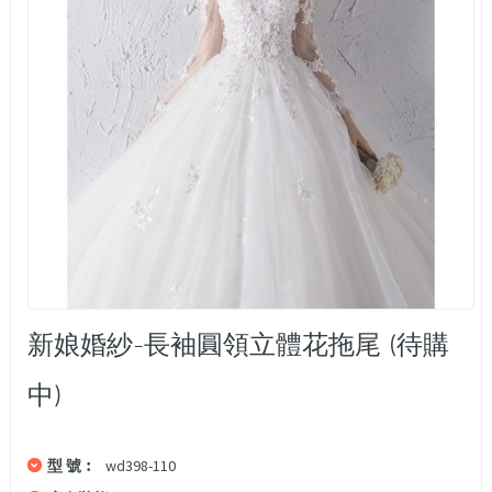
新娘婚紗-長袖圓領立體花拖尾 (待購
中)
型 號︰
wd398-110