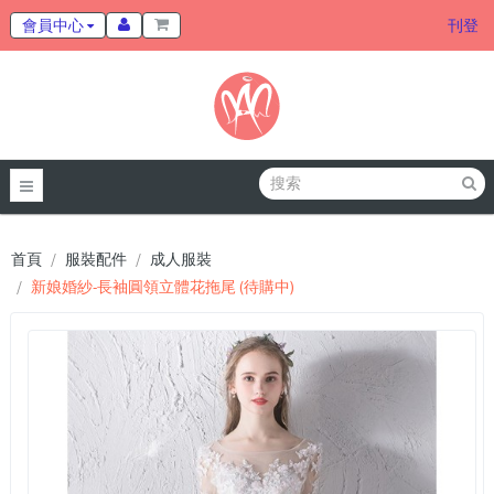
會員中心
刊登
首頁
服裝配件
成人服裝
新娘婚紗-長袖圓領立體花拖尾 (待購中)