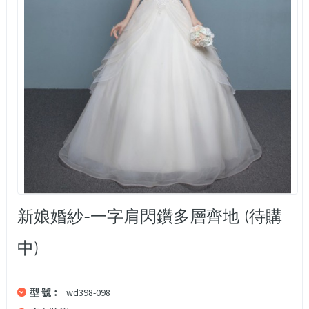
新娘婚紗-一字肩閃鑽多層齊地 (待購
中)
型 號︰
wd398-098