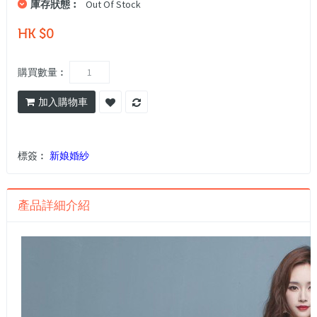
庫存狀態︰
Out Of Stock
HK $0
購買數量︰
加入購物車
標簽︰
新娘婚紗
產品詳細介紹