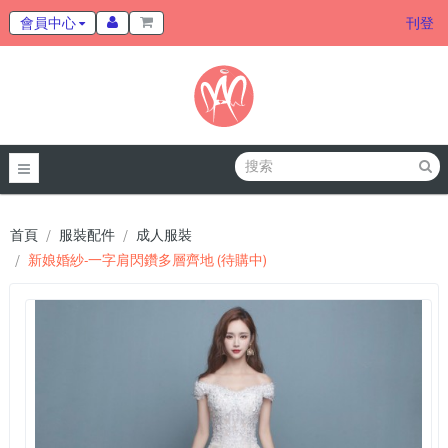
會員中心
刊登
首頁
服裝配件
成人服裝
新娘婚紗-一字肩閃鑽多層齊地 (待購中)