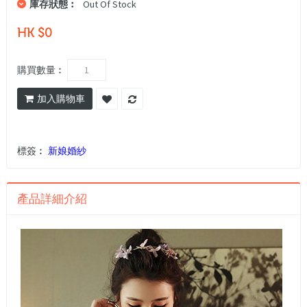
庫存狀態︰
Out Of Stock
HK $0
購買數量︰
加入購物車
標簽︰
新娘婚紗
產品詳細介紹