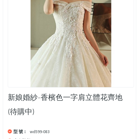
新娘婚紗-香檳色一字肩立體花齊地
(待購中)
型 號︰
wd599-083