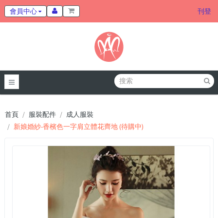
會員中心
刊登
首頁
服裝配件
成人服裝
新娘婚紗-香檳色一字肩立體花齊地 (待購中)