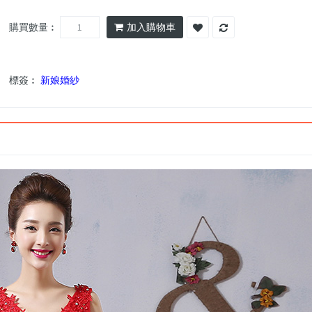
購買數量︰
加入購物車
標簽︰
新娘婚紗