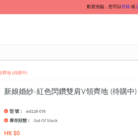
歡迎光臨，您可以
登錄
或
齊地 (待購中)
新娘婚紗-紅色閃鑽雙肩v領齊地 (待購中)
型 號︰
wd228-078
庫存狀態︰
Out Of Stock
HK $0