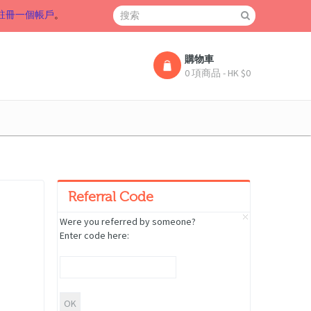
註冊一個帳戶
。
購物車
0 項商品 - HK $0
Referral Code
Were you referred by someone?
Enter code here: