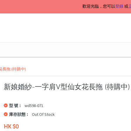
歡迎光臨，您可以
登錄
或
長拖 (待購中)
新娘婚紗-一字肩V型仙女花長拖 (待購中)
型 號︰
wd598-071
庫存狀態︰
Out Of Stock
HK $0