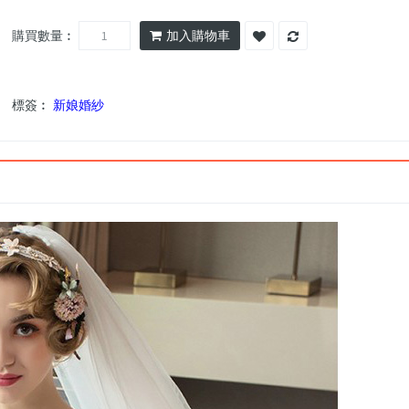
購買數量︰
加入購物車
標簽︰
新娘婚紗