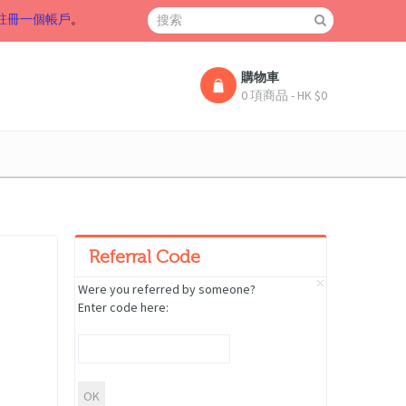
註冊一個帳戶
。
購物車
0 項商品 - HK $0
Referral Code
Were you referred by someone?
Enter code here: