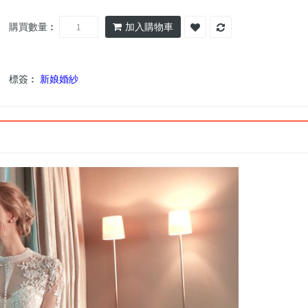
購買數量︰
加入購物車
標簽︰
新娘婚紗