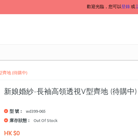
歡迎光臨，您可以
登錄
或
齊地 (待購中)
新娘婚紗-長袖高領透視v型齊地 (待購中)
型 號︰
wd399-065
庫存狀態︰
Out Of Stock
HK $0