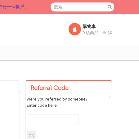
註冊一個帳戶
。
購物車
0 項商品 - HK $0
Referral Code
Were you referred by someone?
Enter code here: