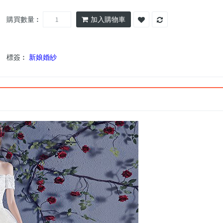
購買數量︰
加入購物車
標簽︰
新娘婚紗