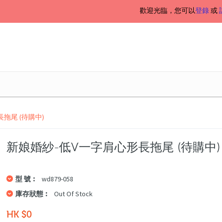
歡迎光臨，您可以
登錄
或
拖尾 (待購中)
新娘婚紗-低V一字肩心形長拖尾 (待購中)
型 號︰
wd879-058
庫存狀態︰
Out Of Stock
HK $0