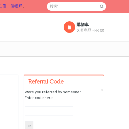
註冊一個帳戶
。
購物車
0 項商品 - HK $0
Referral Code
Were you referred by someone?
Enter code here: