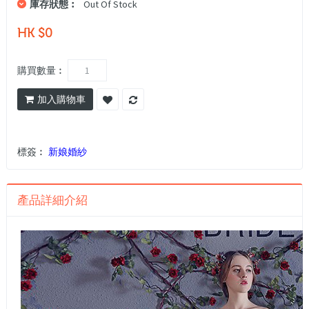
庫存狀態︰
Out Of Stock
HK $0
購買數量︰
加入購物車
標簽︰
新娘婚紗
產品詳細介紹