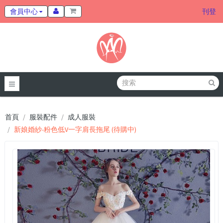
會員中心
刊登
首頁
服裝配件
成人服裝
新娘婚紗-粉色低V一字肩長拖尾 (待購中)