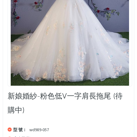
新娘婚紗-粉色低V一字肩長拖尾 (待
購中)
型 號︰
wd989-057