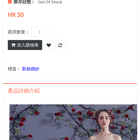
庫存狀態︰
Out Of Stock
HK $0
購買數量︰
加入購物車
標簽︰
新娘婚紗
產品詳細介紹