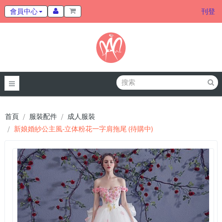
會員中心
刊登
首頁
服裝配件
成人服裝
新娘婚紗公主風-立体粉花一字肩拖尾 (待購中)