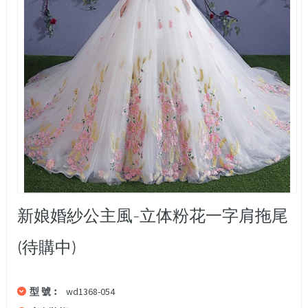
新娘婚紗公主風-立体粉花一字肩拖尾
(待購中)
型 號︰
wd1368-054