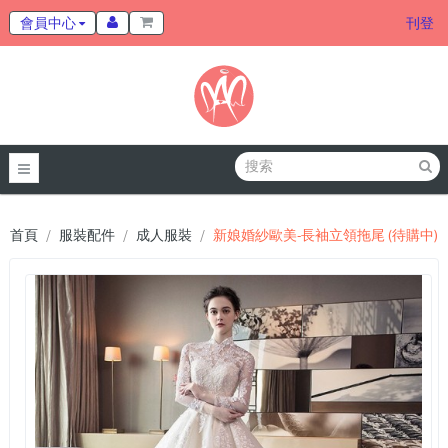
會員中心
刊登
首頁
服裝配件
成人服裝
新娘婚紗歐美-長袖立領拖尾 (待購中)