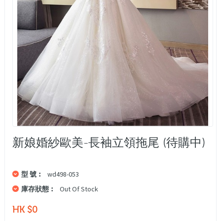
新娘婚紗歐美-長袖立領拖尾 (待購中)
型 號︰
wd498-053
庫存狀態︰
Out Of Stock
HK $0