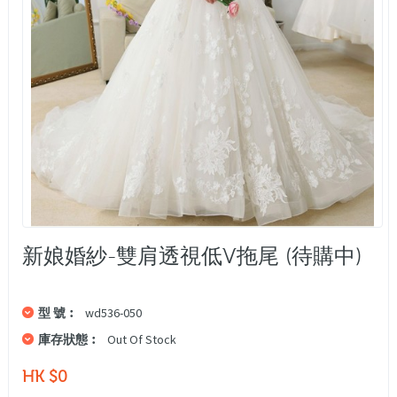
新娘婚紗-雙肩透視低V拖尾 (待購中)
型 號︰
wd536-050
庫存狀態︰
Out Of Stock
HK $0