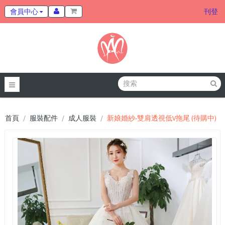
會員中心
刊登
首頁
服裝配件
成人服裝
新娘婚紗-雙肩透視低V拖尾 (待購中)