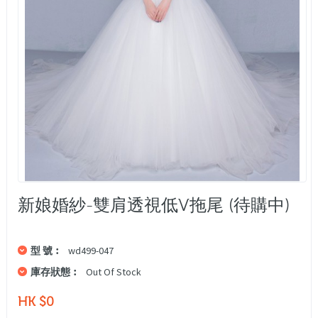
新娘婚紗-雙肩透視低V拖尾 (待購中)
型 號︰
wd499-047
庫存狀態︰
Out Of Stock
HK $0