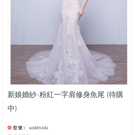
新娘婚紗-粉紅一字肩修身魚尾 (待購
中)
型 號︰
wd459-041