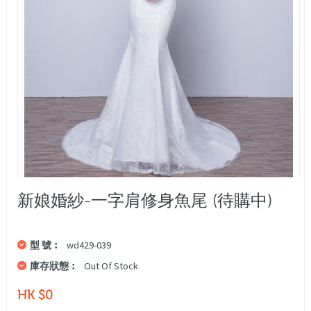
新娘婚紗-一字肩修身魚尾 (待購中)
型 號︰
wd429-039
庫存狀態︰
Out Of Stock
HK $0