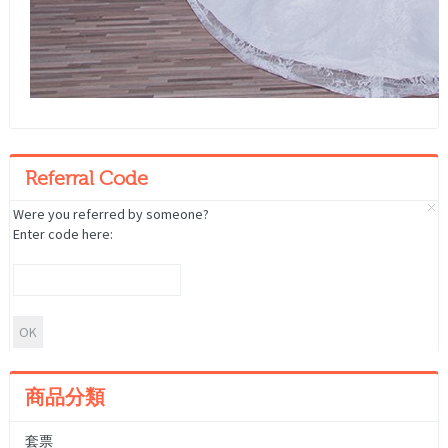
Referral Code
Were you referred by someone?
Enter code here:
商品分類
套票