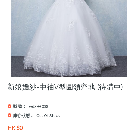
新娘婚紗-中袖V型圓領齊地 (待購中)
型 號︰
wd399-038
庫存狀態︰
Out Of Stock
HK $0