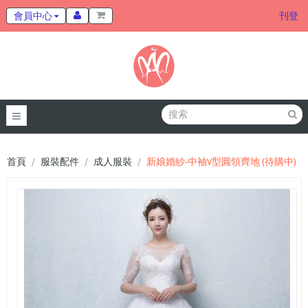
會員中心
刊登
首頁
服裝配件
成人服裝
新娘婚紗-中袖V型圓領齊地 (待購中)