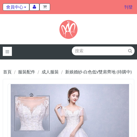
會員中心
刊登
首頁
服裝配件
成人服裝
新娘婚紗-白色低V雙肩齊地 (待購中)