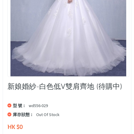
新娘婚紗-白色低V雙肩齊地 (待購中)
型 號︰
wd556-029
庫存狀態︰
Out Of Stock
HK $0