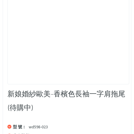
新娘婚紗歐美-香檳色長袖一字肩拖尾
(待購中)
型 號︰
wd598-023