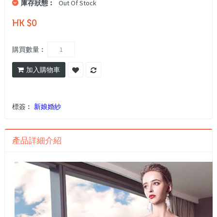
庫存狀態︰
Out Of Stock
HK $0
購買數量︰
加入購物車
標簽︰
新娘婚紗
產品詳細介紹