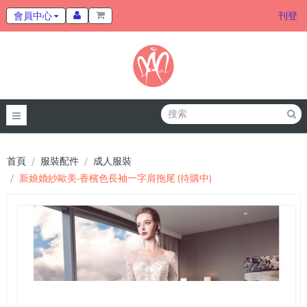
會員中心
刊登
首頁
服裝配件
成人服裝
新娘婚紗歐美-香檳色長袖一字肩拖尾 (待購中)