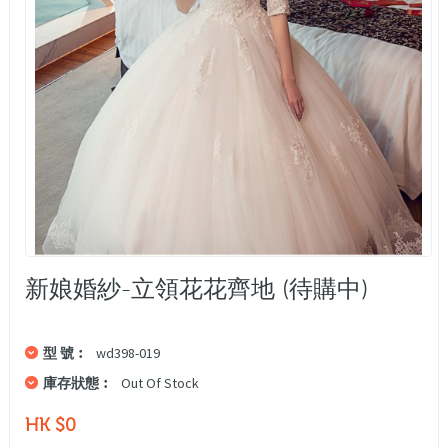
新娘婚紗-立領花花齊地 (待購中)
型 號︰
wd398-019
庫存狀態︰
Out Of Stock
HK $0