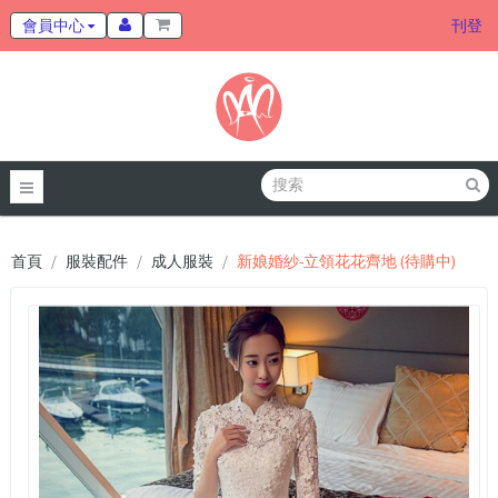
會員中心
刊登
首頁
服裝配件
成人服裝
新娘婚紗-立領花花齊地 (待購中)