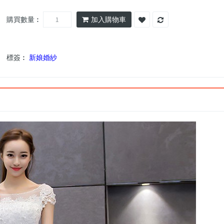
購買數量︰
加入購物車
標簽︰
新娘婚紗