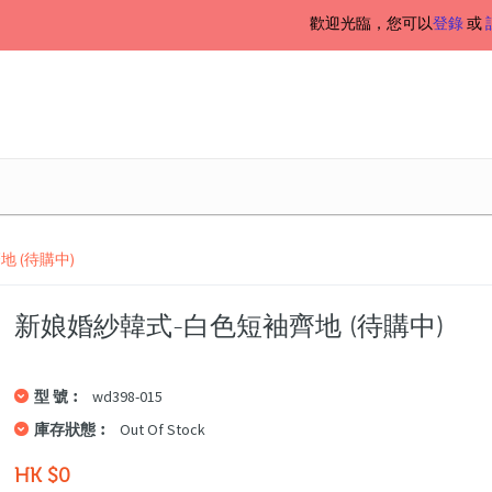
歡迎光臨，您可以
登錄
或
 (待購中)
新娘婚紗韓式-白色短袖齊地 (待購中)
型 號︰
wd398-015
庫存狀態︰
Out Of Stock
HK $0