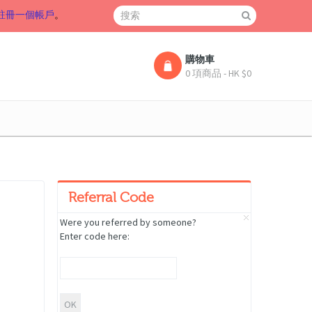
註冊一個帳戶
。
購物車
0 項商品 - HK $0
Referral Code
Were you referred by someone?
Enter code here: