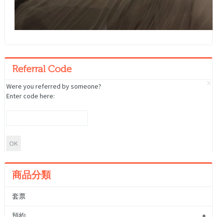
Referral Code
Were you referred by someone?
Enter code here:
商品分類
套票
預約