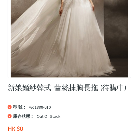
新娘婚紗韓式-蕾絲抹胸長拖 (待購中)
型 號︰
wd1888-010
庫存狀態︰
Out Of Stock
HK $0