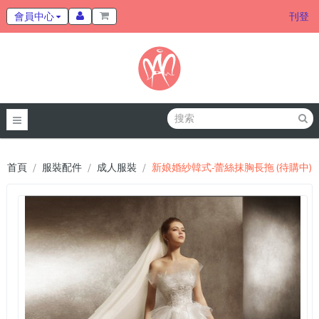
會員中心
刊登
首頁
服裝配件
成人服裝
新娘婚紗韓式-蕾絲抹胸長拖 (待購中)