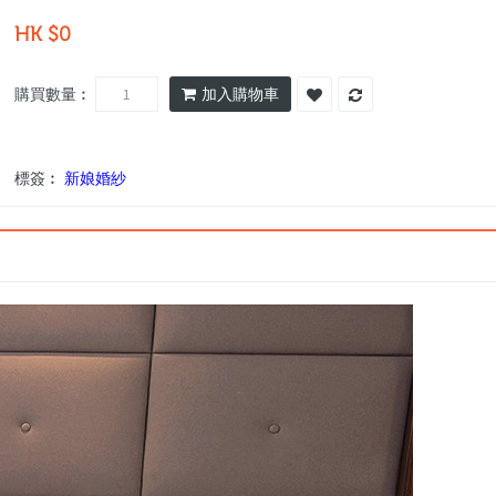
HK $0
購買數量︰
加入購物車
標簽︰
新娘婚紗