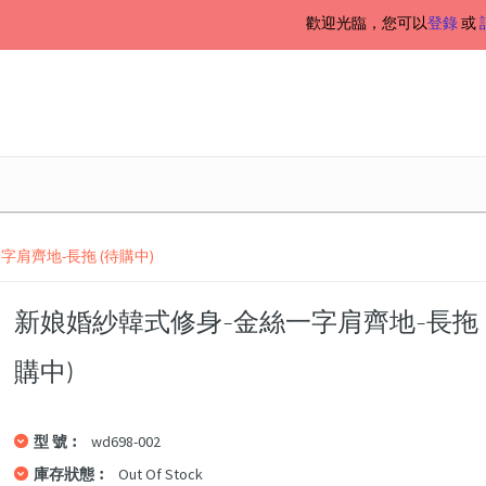
歡迎光臨，您可以
登錄
或
肩齊地-長拖 (待購中)
新娘婚紗韓式修身-金絲一字肩齊地-長拖 
購中)
型 號︰
wd698-002
庫存狀態︰
Out Of Stock