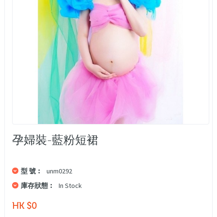
孕婦裝-藍粉短裙
型 號︰
unm0292
庫存狀態︰
In Stock
HK $0