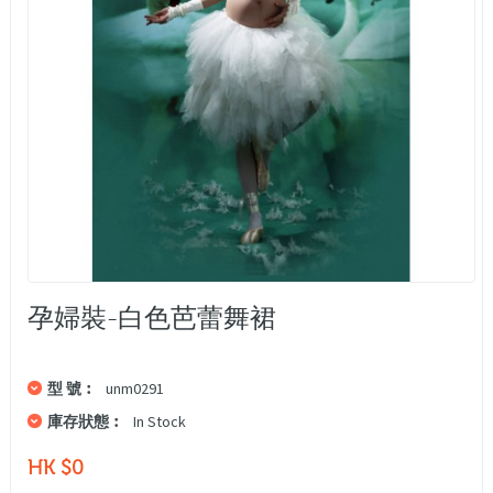
孕婦裝-白色芭蕾舞裙
型 號︰
unm0291
庫存狀態︰
In Stock
HK $0