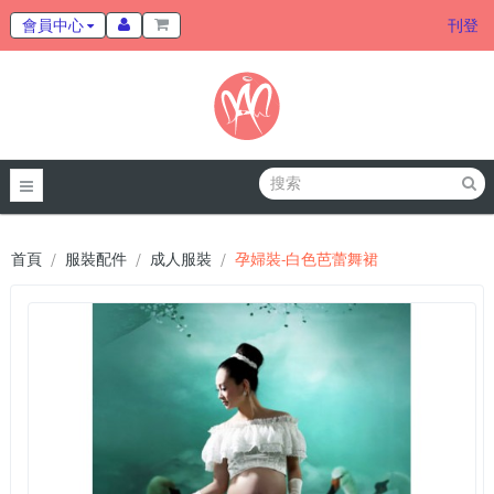
會員中心
刊登
首頁
服裝配件
成人服裝
孕婦裝-白色芭蕾舞裙