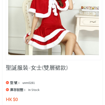
聖誕服裝-女士(雙層裙款)
型 號︰
unm0281
庫存狀態︰
In Stock
HK $0