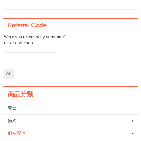
Referral Code
Were you referred by someone?
Enter code here:
商品分類
套票
預約
服裝配件