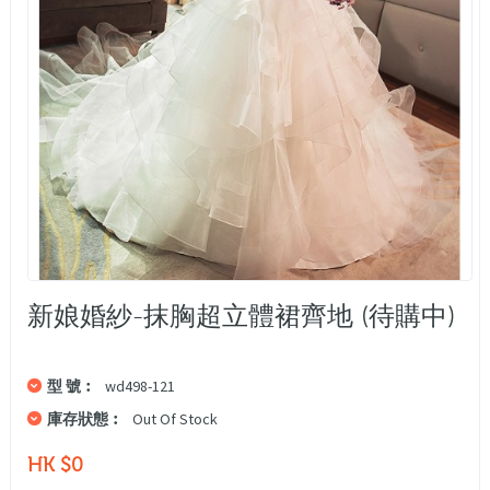
新娘婚紗-抹胸超立體裙齊地 (待購中)
型 號︰
wd498-121
庫存狀態︰
Out Of Stock
HK $0