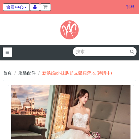
會員中心
刊登
首頁
服裝配件
新娘婚紗-抹胸超立體裙齊地 (待購中)