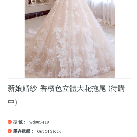
新娘婚紗-香檳色立體大花拖尾 (待購
中)
型 號︰
wd889-118
庫存狀態︰
Out Of Stock