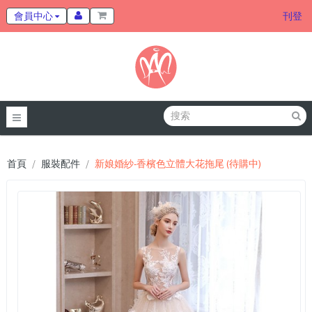
會員中心
刊登
首頁
服裝配件
新娘婚紗-香檳色立體大花拖尾 (待購中)