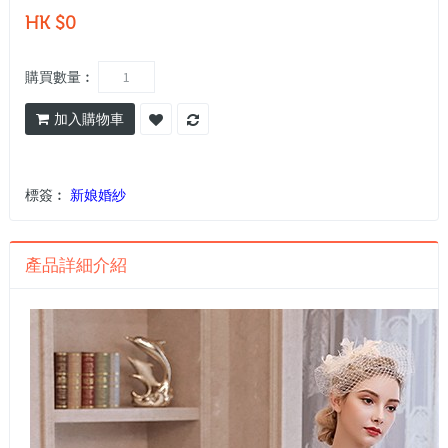
HK $0
購買數量︰
加入購物車
標簽︰
新娘婚紗
產品詳細介紹