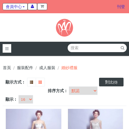
會員中心
刊登
首頁
服裝配件
成人服裝
婚紗禮服
顯示方式︰
對比(0)
排序方式︰
顯示︰