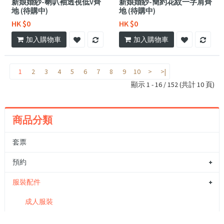
新娘婚紗-喇叭袖透視低V齊
新娘婚紗-簡約花紋一字肩齊
地 (待購中)
地 (待購中)
HK $0
HK $0
加入購物車
加入購物車
1
2
3
4
5
6
7
8
9
10
>
>|
顯示 1 - 16 / 152 (共計 10 頁)
商品分類
套票
預約
服裝配件
成人服裝