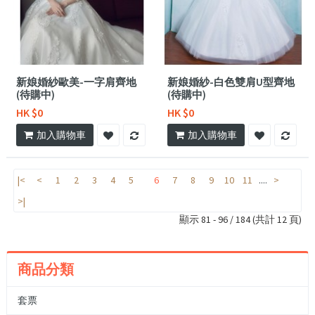
新娘婚紗歐美-一字肩齊地
新娘婚紗-白色雙肩U型齊地
(待購中)
(待購中)
HK $0
HK $0
加入購物車
加入購物車
|<
<
1
2
3
4
5
6
7
8
9
10
11
....
>
>|
顯示 81 - 96 / 184 (共計 12 頁)
商品分類
套票