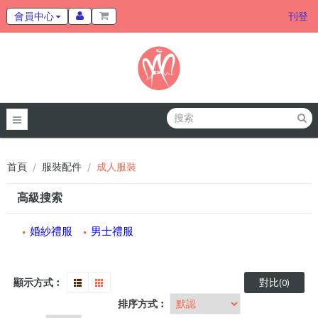
會員中心
刊登
首頁
服裝配件
成人服裝
高級搜索
婚紗禮服
男士禮服
顯示方式︰
對比(0)
排序方式︰