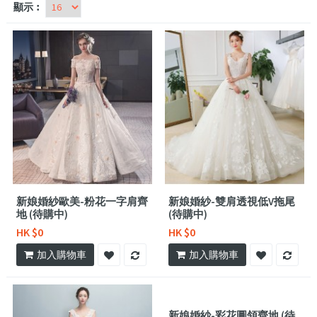
顯示︰
新娘婚紗歐美-粉花一字肩齊
新娘婚紗-雙肩透視低V拖尾
地 (待購中)
(待購中)
HK $0
HK $0
加入購物車
加入購物車
新娘婚紗-彩花圓領齊地 (待