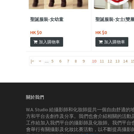
聖誕服裝-女幼童
聖誕服裝-女士(雙層
HK $0
HK $0
加入購物車
加入購物車
|<
<
....
5
6
7
8
9
10
11
12
13
14
1
關於我們
W.A. Studio 給攝影師和化妝師提共一個自由舒適的
方和平台去創作及分享。我們也會介紹相關的活動
工作給加入我們平台的攝影師及化妝師。我們平台
會舉行有關攝影及化妝比賽活動，以不斷提高攝影