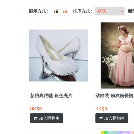
顯示方式︰
排序方式︰
顯
新娘高跟鞋-銀色亮片
孕婦裝-粉衣粉長裙
HK $0
HK $0
加入購物車
加入購物車