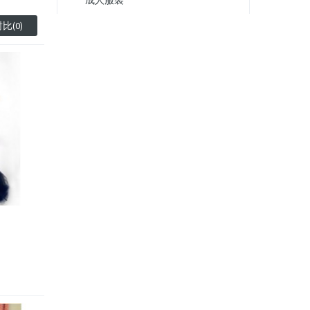
成人服裝
比(0)