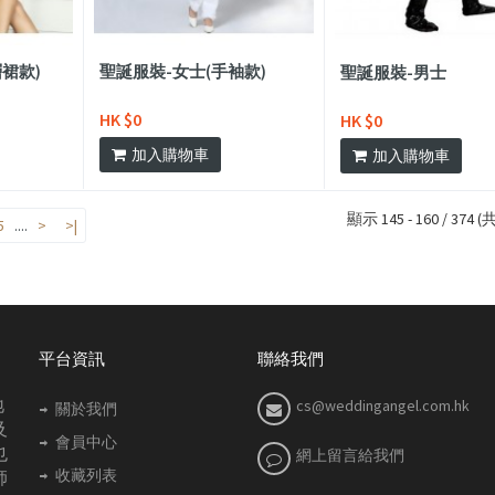
裙款)
聖誕服裝-女士(手袖款)
聖誕服裝-男士
HK $0
HK $0
加入購物車
加入購物車
顯示 145 - 160 / 374 
5
....
>
>|
平台資訊
聯絡我們
地
cs@weddingangel.com.hk
關於我們
及
會員中心
也
網上留言給我們
收藏列表
師