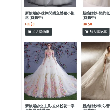
新娘婚紗-抹胸閃鑽立體裙小拖
新娘婚紗-簡約
尾 (待購中)
(待購中)
HK $0
HK $0
加入購物車
加入購物車
新娘婚紗公主風-立体粉花一字
新娘婚紗韓式-