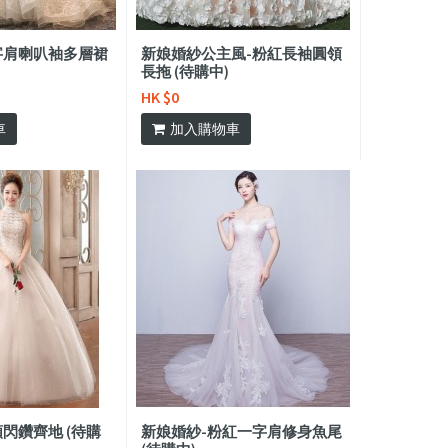
字肩喇叭袖多層裙
新娘婚紗公主風-粉紅長袖圓領
長拖 (待購中)
HK $0
車
加入購物車
閃鑽齊地 (待購
新娘婚紗-粉紅一字肩修身魚尾