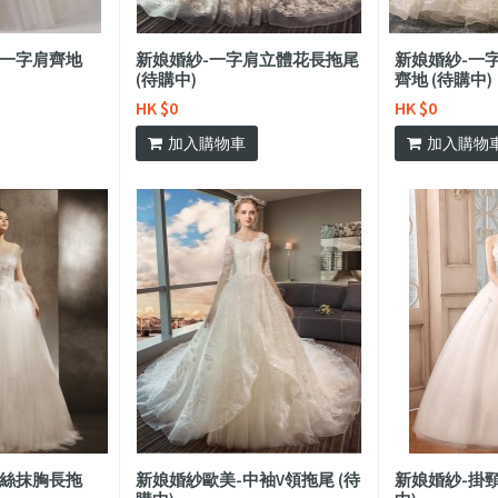
低一字肩齊地
新娘婚紗-一字肩立體花長拖尾
新娘婚紗-一
(待購中)
齊地 (待購中)
HK $0
HK $0
加入購物車
加入購物
蕾絲抹胸長拖
新娘婚紗歐美-中袖V領拖尾 (待
新娘婚紗-掛頸